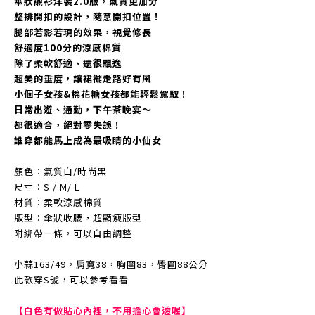
傘狀襯衫洋裝2.0版，氣質更加分
整排開扣的設計，隨意開扣位置！
腿部若影若現的效果，視覺修長
舒適度100分的涼感棉質
除了柔軟舒適、還很飄逸
超美的垂度，讓裙襬走路好有風
小個子女孩&棉花糖女孩都能輕鬆駕馭！
日常出遊、通勤，下午茶晚宴～
都很適合，絕對零失誤！
誰穿都能馬上成為最吸睛的小仙女
顏色：氣質白/時尚黑
尺寸：S / M/ L
材質：柔軟涼感棉質
版型：傘狀收腰，超顯瘦版型
附綁帶一條，可以自由調整
小蒜163/49，肩寬38，胸圍83，臀圍88公分
此款穿S號，可以參考看看
【白色有做貼心內裡，不用擔心會透喔】