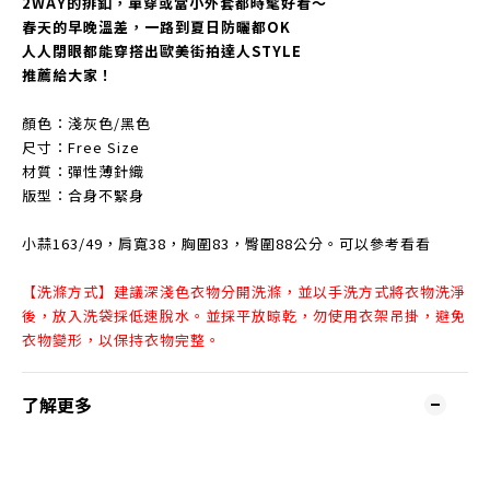
2WAY的排釦，單穿或當小外套都時髦好看～
春天的早晚溫差，一路到夏日防曬都OK
人人閉眼都能穿搭出歐美街拍達人STYLE
推薦給大家！
顏色：淺灰色/黑色
尺寸：Free Size
材質：彈性薄針織
版型：合身不緊身
小蒜163/49，肩寬38，胸圍83，臀圍88公分。可以參考看看
【洗滌方式】建議深淺色衣物分開洗滌，並以手洗方式將衣物洗淨
後，放入洗袋採低速脫水。並採平放晾乾，勿使用衣架吊掛，避免
衣物變形，以保持衣物完整。
了解更多