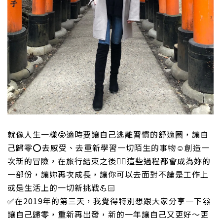
就像人生一樣
🤓
適時要讓自己逃離習慣的舒適圈，讓自
己歸零
⭕️
去感受、去重新學習一切陌生的事物
☺️
創造一
次新的冒險，在旅行結束之後
👌🏻
這些過程都會成為妳的
一部份，讓妳再次成長，讓你可以去面對不論是工作上
或是生活上的一切新挑戰
💪🏻
✅
在2019年的第三天，我覺得特別想跟大家分享一下
🤗
讓自己歸零，重新再出發，新的一年讓自己又更好～更