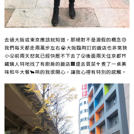
去過大阪或東京應該就知道，那絕對不是渡假的概念
😓
我們每天都走兩萬步左右
😭
大阪臨時訂的飯店也非常狹
小
😤
前兩天怒氣已經快壓不下去了
😤
後面兩天住京都
⛩
藏鏡人特地找了有廚房的飯店
🏢
還去買菜
🥦
煮了一桌美
味和牛大餐
🐂
哄的我很開心，讓我心裡有特別的感觸。