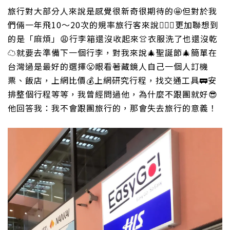
旅行對大部分人來說是感覺很新奇很期待的
🤩
但對於我
們倆一年飛10～20次的規率旅行客來說
👩🏻‍✈️
更加聯想到
的是「麻煩」
😩
行李箱還沒收起來
👚
衣服洗了也還沒乾
☁️
就要去準備下一個行李，對我來說
🎄
聖誕節
🎄
簡單在
台灣過是最好的選擇
😤
眼看著藏鏡人自己一個人訂機
票、飯店，上網比價
💰
上網研究行程，找交通工具
🚃
安
排整個行程等等，我曾經問過他，為什麼不跟團就好
😎
他回答我：我不會跟團旅行的，那會失去旅行的意義！