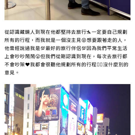
從認識藏鏡人到現在他都堅持去旅行
🛬
一定要自己規劃
所有的行程，而我就是一個沒主見
😝
想要跟著走的人，
他曾經說過我是
💯
最好的旅行伴侶
💯
因為我們平常生活
上會吵吵鬧鬧
😤
但我們從剛認識到現在，每次去旅行都
不會吵架
❤️
我都會很聽他規劃所有的行程
👍🏻
沒什麼別的
意見。