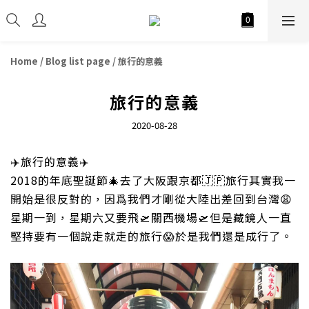
Home
/
Blog list page
/
旅行的意義
旅行的意義
2020-08-28
✈️
旅行的意義
✈️
2018的年底聖誕節
🎄
去了大阪跟京都
🇯🇵
旅行其實我一
開始是很反對的，因爲我們才剛從大陸出差回到台灣
😩
星期一到，星期六又要飛
🛫
關西機場
🛫
但是藏鏡人一直
堅持要有一個說走就走的旅行
😱
於是我們還是成行了。