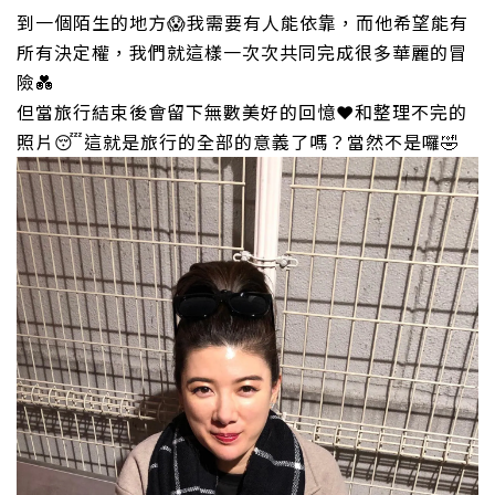
到一個陌生的地方
😱
我需要有人能依靠，而他希望能有
所有決定權，我們就這樣一次次共同完成很多華麗的冒
險
💑
但當旅行結束後會留下無數美好的回憶
❤️
和整理不完的
照片
😴
這就是旅行的全部的意義了嗎？當然不是囉
🤣