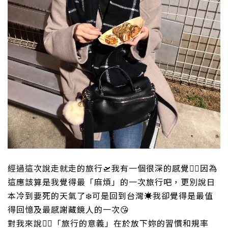
經過這次說走就走的旅行
🛫
我有一個很深的感覺
☝🏻
因為
這應該算是我覺得最「麻煩」的一次旅行吧，更別說日
本冷到要死的天氣了
❄️
可是回到台灣
☀️
我卻覺得是最值
得回憶及最感謝藏鏡人的一次
😘
對我來說
☝🏻
「旅行的意義」在於放下妳的習慣和規率