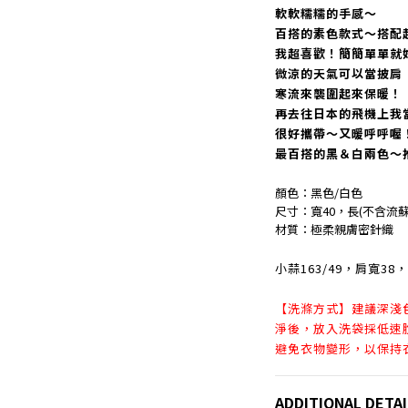
軟軟糯糯的手感～
百搭的素色款式～搭配
我超喜歡！簡簡單單就
微涼的天氣可以當披肩
寒流來襲圍起來保暖！
再去往日本的飛機上我
很好攜帶～又暖呼呼喔
最百搭的黑＆白兩色～
顏色：黑色/白色
尺寸：寬40，長(不含流蘇
材質：極柔親膚密針織
小蒜163/49，肩寬3
【洗滌方式】建議深淺
淨後，放入洗袋採低速
避免衣物變形，以保持
ADDITIONAL DETAI