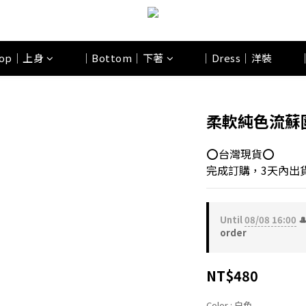
op｜上身
｜Bottom｜下著
｜Dress｜洋裝
柔軟純色流蘇
⭕台灣現貨⭕
完成訂購，3天內出貨
Until
08/08 16:00

order
NT$480
Color
: 白色