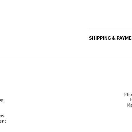
SHIPPING & PAYM
Pho
ng
Ma
ns
ent