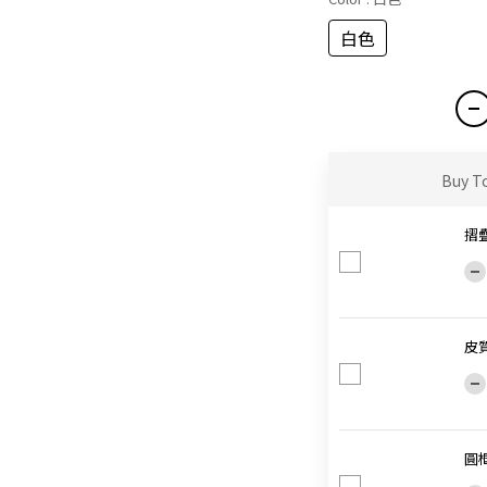
白色
Buy T
摺
皮
圓