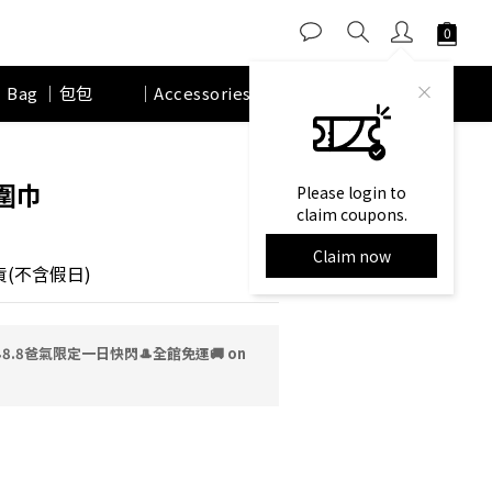
｜Bag ｜包包
｜Accessories｜ 配件
品牌故事
BUY NOW
圍巾
Please login to
claim coupons.
Claim now
(不含假日)
8.8爸氣限定一日快閃🎩全館免運🚚 on