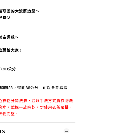
超可愛的大流蘇造型～
好有型
當空調毯～
！
推薦給大家！
)203公分
8，胸圍83，臀圍88公分。可以參考看看
色衣物分開洗滌，並以手洗方式將衣物洗
脫水。並採平放晾乾，勿使用衣架吊掛，
衣物完整。
LS