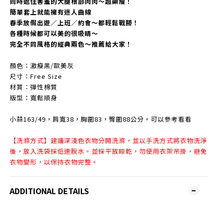
同時遮住害羞的大腿根部肉肉～超顯瘦！
簡單套上就能擁有迷人曲線
春季放假出遊／上班／約會～都輕鬆戰勝！
各種時候都可以美的很吸睛～
完全不同風格的經典兩色～推薦給大家！
顏色：激瘦黑/歐美灰
尺寸：Free Size
材質：彈性棉質
版型：寬鬆順身
小蒜163/49，肩寬38，胸圍83，臀圍88公分。可以參考看看
【洗滌方式】建議深淺色衣物分開洗滌，並以手洗方式將衣物洗淨
後，放入洗袋採低速脫水。並採平放晾乾，勿使用衣架吊掛，避免
衣物變形，以保持衣物完整。
ADDITIONAL DETAILS