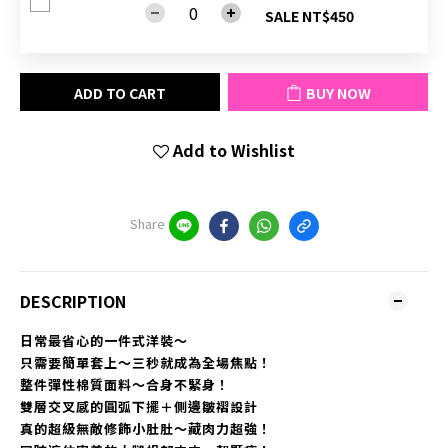
SALE NT$450
ADD TO CART
BUY NOW
Add to Wishlist
Share
DESCRIPTION
日常最省心的一件式洋裝～
只需要簡單套上～三秒就成為全場焦點！
整件彈性棉質面料～合身不緊身！
雙層交叉感的圓弧下擺＋側邊皺褶設計
真的超級無敵修飾小肚肚～藏肉力超強！