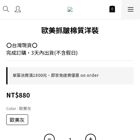
歐美抓皺棉質洋裝
⭕台灣現貨⭕
完成訂購，3天內出貨(不含假日)
單筆消費滿1800元，即享免運費優惠 on order
NT$880
Color
: 歐美灰
歐美灰