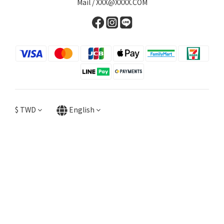
Mail / XXX@XXXX.COM
$
TWD
English