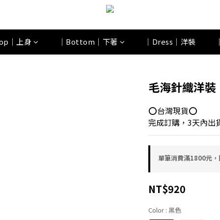
op｜上身
｜Bottom｜下著
｜Dress｜洋裝
毛海針織洋裝
⭕台灣現貨⭕
完成訂購，3天內出貨
單筆消費滿1800元，即
NT$920
Color
: 黑色