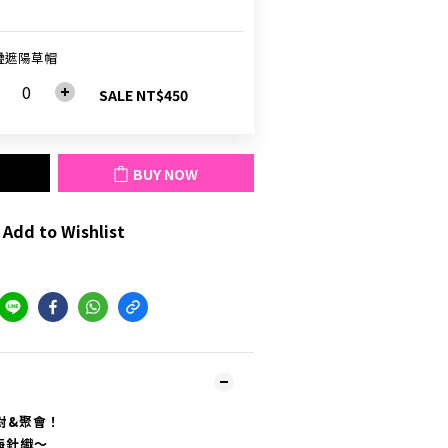
疊遮陽草帽
SALE NT$450
BUY NOW
Add to Wishlist
對&聚會！
海針織～