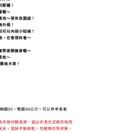
的那種！
暖喔～
漂亮～很有氛圍感！
再升級！
兒可以內搭小短褲！
褲，也會很好看～
腰際更顯腰身喔～
黑色～
推薦給大家！
8，胸圍83，臀圍88公分。可以參考看看
色衣物分開洗滌，並以手洗方式將衣物洗
脫水。並採平放晾乾，勿使用衣架吊掛，