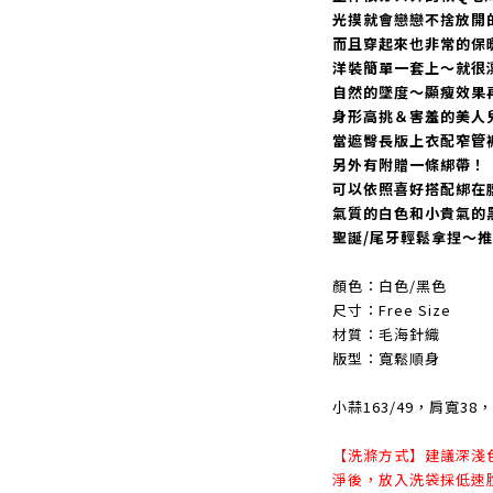
光摸就會戀戀不捨放開
而且穿起來也非常的保
洋裝簡單一套上～就很
自然的墜度～顯瘦效果
身形高挑＆害羞的美人
當遮臀長版上衣配窄管
另外有附贈一條綁帶！
可以依照喜好搭配綁在
氣質的白色和小貴氣的
聖誕/尾牙輕鬆拿捏～
顏色：白色/黑色
尺寸：Free Size
材質：毛海針織
版型：寬鬆順身
小蒜163/49，肩寬3
【洗滌方式】建議深淺
淨後，放入洗袋採低速