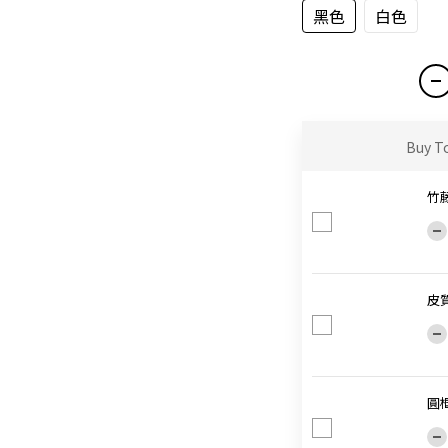
黑色
白色
Buy T
竹
皮
圓