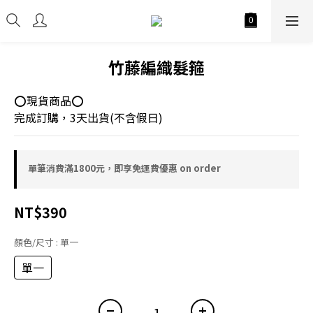
竹藤編織髮箍
⭕現貨商品⭕
完成訂購，3天出貨(不含假日)
單筆消費滿1800元，即享免運費優惠 on order
NT$390
顏色/尺寸
: 單一
單一