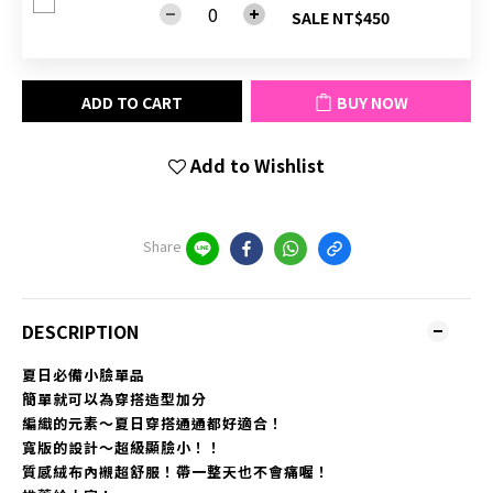
SALE NT$450
ADD TO CART
BUY NOW
Add to Wishlist
Share
DESCRIPTION
夏日必備小臉單品
簡單就可以為穿搭造型加分
編織的元素～夏日穿搭通通都好適合！
寬版的設計～超級顯臉小！！
質感絨布內襯超舒服！帶一整天也不會痛喔！