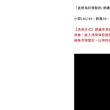
『此款為好穿脫的-側
小蒜163/49，肩寬3
【洗滌方式】建議深淺
淨後，放入洗袋採低速
避免衣物變形，以保持