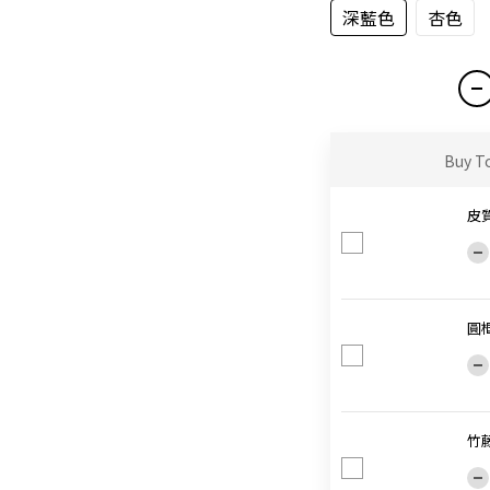
深藍色
杏色
Buy T
皮
圓
竹