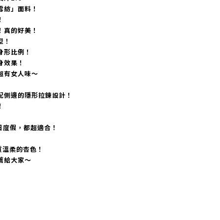
雪紡」面料！
！
！真的好美！
型！
身形比例！
身效果！
超有女人味～
配側邊的隱形拉鍊設計！
！
日度假，都超適合！
質溫柔的杏色！
薦給大家～