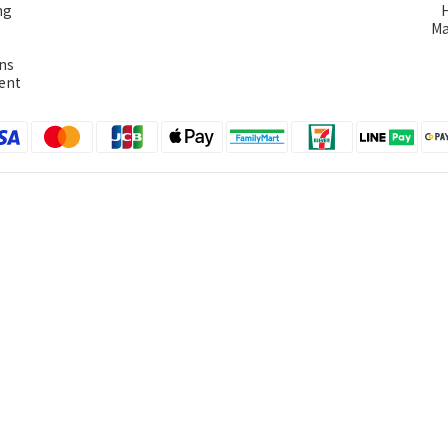
ng
Ma
ns
ent