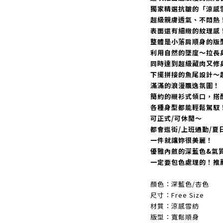
獨家精選抗皺的「涼感
超級親膚透氣、不悶熱
表面還有細緻的紋理感
整體是小落肩順身的版
利用自然的墜度～拉長
同時達到超級藏肉又修
下擺拼接的魚尾設計～
滿滿的浪漫飄逸氛圍！
簡約的襯衫式領口，搭
各種身型都能輕鬆駕馭
可正式/可休閒～
都會逛街/上班通勤/夏
一件就讓妳很美麗！
優雅內斂的深藍色&氣
一定要包色處理的！推
顏色：深藍色/杏色
尺寸：Free Size
材質：涼感雪紡
版型：寬鬆順身