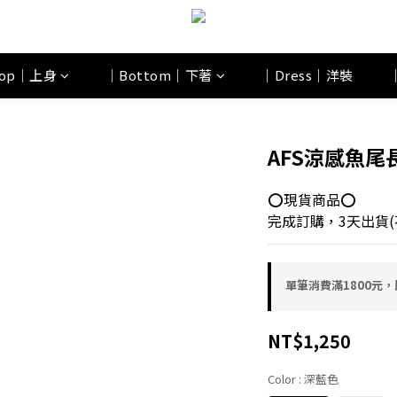
op｜上身
｜Bottom｜下著
｜Dress｜洋裝
AFS涼感魚尾
⭕現貨商品⭕
完成訂購，3天出貨(
單筆消費滿1800元，即
NT$1,250
Color
: 深藍色