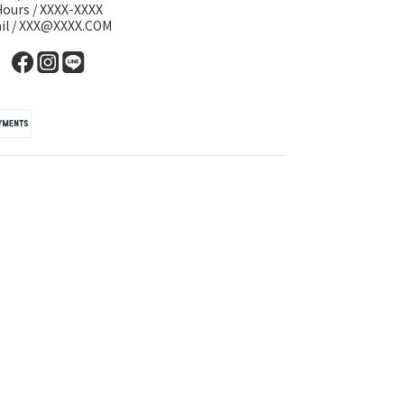
Hours / XXXX-XXXX
il / XXX@XXXX.COM