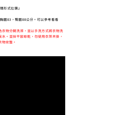
邊隱形式拉鍊』
8，胸圍83，臀圍88公分。可以參考看看
色衣物分開洗滌，並以手洗方式將衣物洗
脫水。並採平放晾乾，勿使用衣架吊掛，
衣物完整。