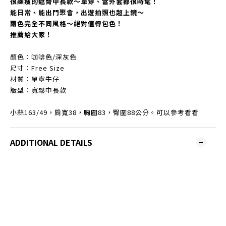
很顯瘦的遮臀中長款～單穿、當外套都很時髦！
能日常、能出門聚會，出遊拍照也超上鏡～
兩色完全不同風格～絕對值得包色！
推薦給大家！
顏色：咖啡色/深灰色
尺寸：Free Size
材質：單寧牛仔
版型：寬鬆中長款
小蒜163/49，肩寬38，胸圍83，臀圍88公分。可以參考看看
ADDITIONAL DETAILS