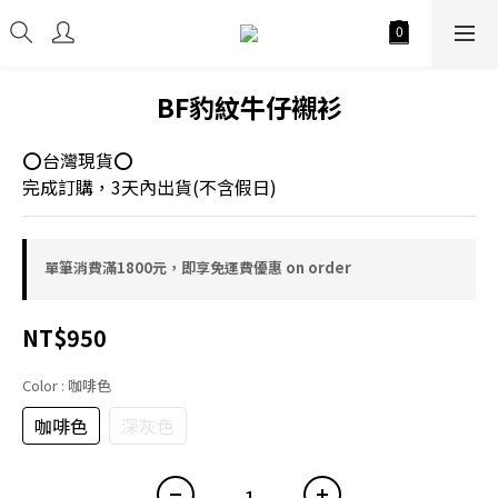
BF豹紋牛仔襯衫
⭕台灣現貨⭕
完成訂購，3天內出貨(不含假日)
單筆消費滿1800元，即享免運費優惠 on order
NT$950
Color
: 咖啡色
咖啡色
深灰色