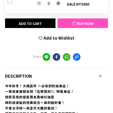
SALE NT$450
ADD TO CART
BUY NOW
Add to Wishlist
Share
DESCRIPTION
今年秋冬！大推這件 ～必收的豹紋單品！
一穿就會被朋友問『在哪買的?』時髦單品！
四季百搭的寬鬆男友風襯衫版型
與豹紋波點的完美結合～真的超好看！
不會太浮誇～完全可大膽的嘗試！