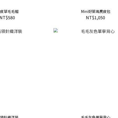
皮草毛毛帽
Mini好萊塢麂皮包
NT$580
NT$1,050
領針織洋裝
毛毛灰色單寧背心