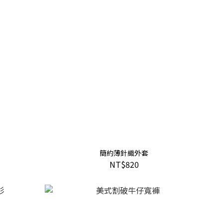
簡約薄針織外套
NT$820