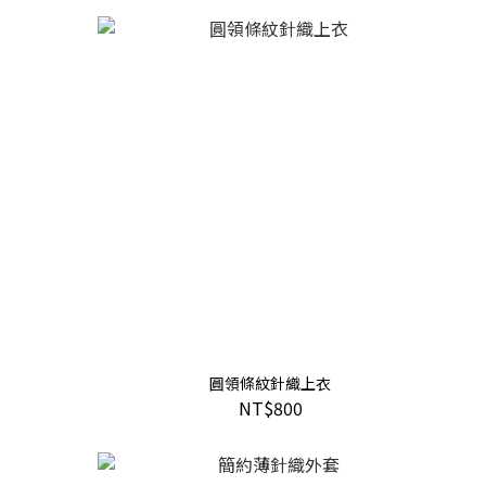
圓領條紋針織上衣
NT$800