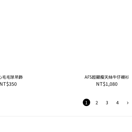
心毛毛球吊飾
AFS超顯瘦天絲牛仔襯衫
NT$350
NT$1,080
1
2
3
4