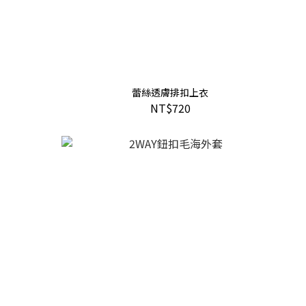
蕾絲透膚排扣上衣
NT$720