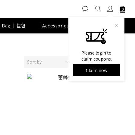
｜Bag ｜包包
｜Accessories｜ 配件
品牌故事
Please login to
claim coupons.
Sort by
24 Items per page
Claim now