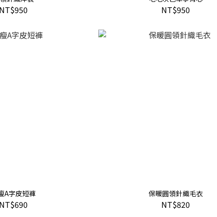
NT$950
NT$950
瘦A字皮短褲
保暖圓領針織毛衣
NT$690
NT$820