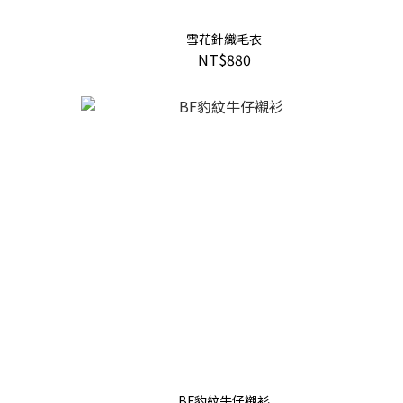
雪花針織毛衣
NT$880
BF豹紋牛仔襯衫