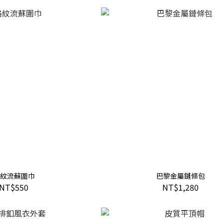
紋流蘇圍巾
巴黎金屬鏈條包
NT$550
NT$1,280