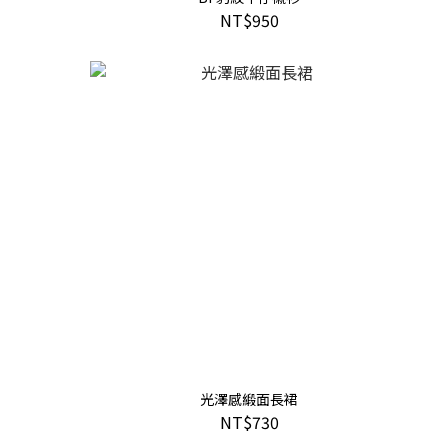
NT$950
光澤感緞面長裙
NT$730