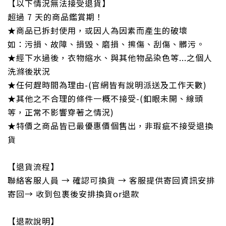
【以下情況無法接受退貨】
超過 7 天的商品鑑賞期！
★商品已拆封使用，或因人為因素而產生的破壞
如：污損、故障、損毀、磨損、擦傷、刮傷、髒污。
★經下水過後，衣物縮水、與其他物品染色等...之個人
洗滌後狀況
★任何趕時間為理由-(官網皆有說明派送及工作天數)
★其他之不合理的條件一概不接受-(釦眼未開、線頭
等，正常不影響穿著之情況)
★特價之商品皆已最優惠價個售出，非瑕疵不接受退換
貨
【退貨流程】
聯絡客服人員 → 確認可換貨 → 客服提供寄回資訊安排
寄回→ 收到包裹後安排換貨or退款
【退款說明】