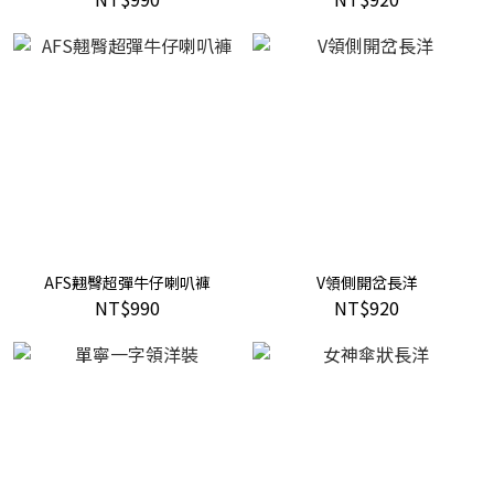
AFS翹臀超彈牛仔喇叭褲
V領側開岔長洋
NT$990
NT$920