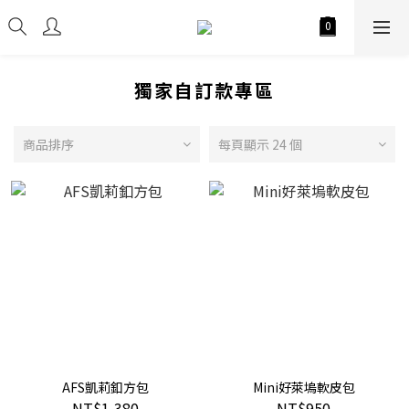
獨家自訂款專區
商品排序
每頁顯示 24 個
AFS凱莉釦方包
Mini好萊塢軟皮包
NT$1,380
NT$950