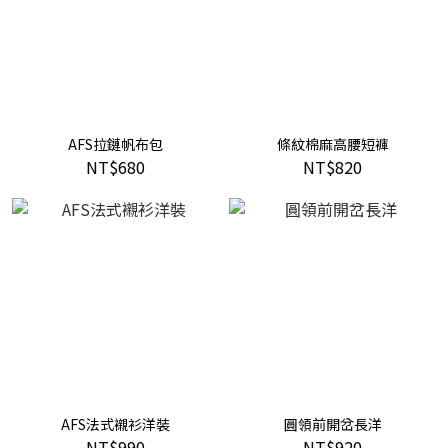
AFS拉鏈帆布包
條紋棉麻高腰短褲
NT$680
NT$820
AFS法式襯衫洋裝
圓領前開岔長洋
NT$990
NT$920