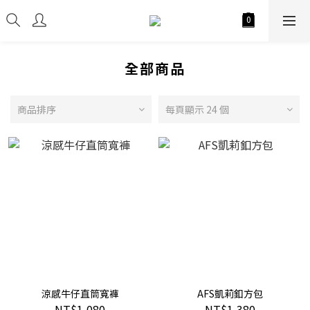
全部商品
商品排序
每頁顯示 24 個
涼感牛仔直筒寬褲
AFS凱莉釦方包
NT$1,080
NT$1,380