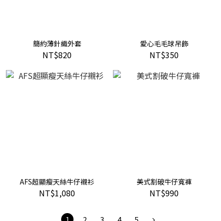
簡約薄針織外套
愛心毛毛球吊飾
NT$820
NT$350
AFS超顯瘦天絲牛仔襯衫
美式割破牛仔寬褲
NT$1,080
NT$990
1
2
3
4
5