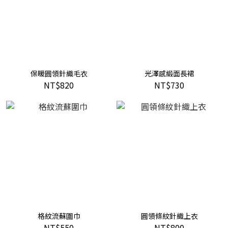
保暖圓領針織毛衣
光澤感緞面長裙
NT$820
NT$730
格紋流蘇圍巾
圓領條紋針織上衣
NT$550
NT$800