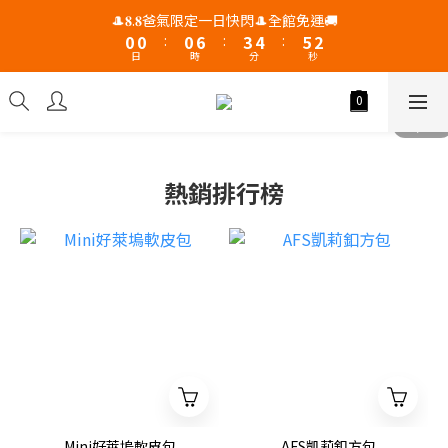
1
1
1
7
4
5
6
3
🎩𝟖.𝟖爸氣限定一日快閃🎩全館免運🚚
0
0
:
0
6
:
3
4
:
5
2
日
時
分
秒
5
2
3
4
1
4
1
2
3
0
3
0
1
2
2
0
1
1
0
0
熱銷排行榜
Mini好萊塢軟皮包
AFS凱莉釦方包