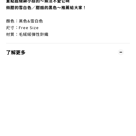
重點超級顯小臉的～無法不愛它啊
微甜的雪白色／甜酷的黑色～推薦給大家！
顏色：黑色&雪白色
尺寸：Free Size
材質：毛絨絨彈性針織
了解更多