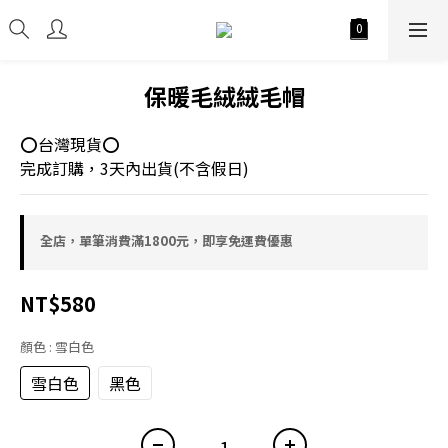
保暖毛絨絨毛帽
⭕台灣現貨⭕
完成訂購，3天內出貨(不含假日)
全店，單筆消費滿1800元，即享免運費優惠
NT$580
顏色
: 雪白色
雪白色
黑色