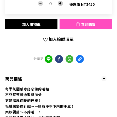
優惠價 NT$450
加入購物車
立即購買
加入追蹤清單
分享到
商品描述
冬季氛圍感穿搭必備的毛帽
不只幫整體造型感加分
更是擋風保暖的神器！
毛絨絨舒適針織～一摸就停不下來的手感！
柔軟親膚～不掉毛！！