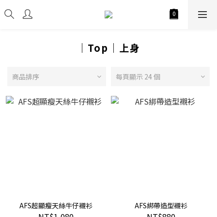
｜Top｜上身
商品排序
每頁顯示 24 個
AFS超顯瘦天絲牛仔襯衫
AFS綁帶造型襯衫
NT$1,080
NT$880