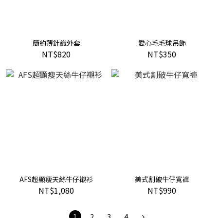
簡約薄針織外套
愛心毛毛球吊飾
NT$820
NT$350
AFS超顯瘦天絲牛仔襯衫
美式割破牛仔寬褲
NT$1,080
NT$990
1
2
3
4