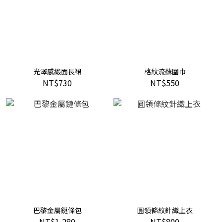
光澤感緞面長裙
格紋流蘇圍巾
NT$730
NT$550
巴黎金屬鏈條包
圓領條紋針織上衣
NT$1,280
NT$800