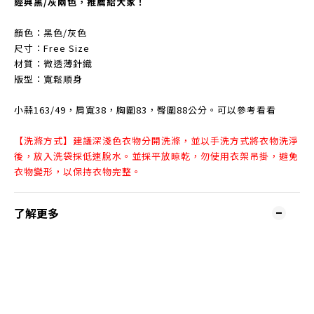
經典黑/灰兩色，推薦給大家！
顏色：黑色/灰色
尺寸：Free Size
材質：微透薄針織
版型：寬鬆順身
小蒜163/49，肩寬38，胸圍83，臀圍88公分。可以參考看看
【洗滌方式】建議深淺色衣物分開洗滌，並以手洗方式將衣物洗淨
後，放入洗袋採低速脫水。並採平放晾乾，勿使用衣架吊掛，避免
衣物變形，以保持衣物完整。
了解更多