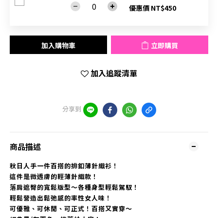
優惠價 NT$450
加入購物車
立即購買
加入追蹤清單
分享到
商品描述
秋日人手一件百搭的排釦薄針織衫！
這件是微透膚的輕薄針織款！
落肩遮臀的寬鬆版型～各種身型輕鬆駕馭！
輕鬆營造出鬆弛感的率性女人味！
可優雅、可休閒、可正式！百搭又實穿～