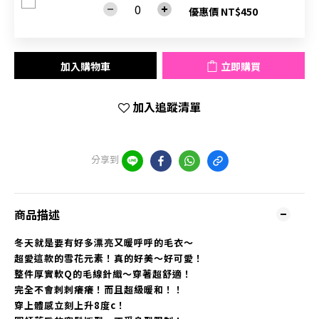
優惠價 NT$450
加入購物車
立即購買
加入追蹤清單
分享到
商品描述
冬天就是要有好多漂亮又暖呼呼的毛衣～
超愛這款的雪花元素！真的好美～好可愛！
整件厚實軟Q的毛線針織～穿著超舒適！
完全不會刺刺癢癢！而且超級暖和！！
穿上體感立刻上升8度c！