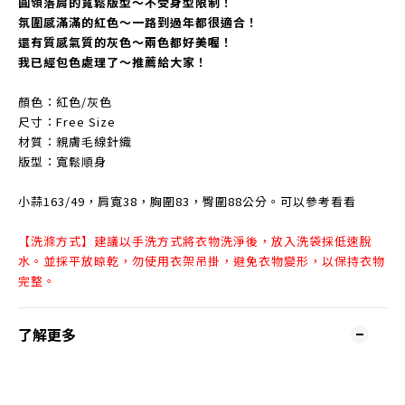
圓領落肩的寬鬆版型～不受身型限制！
氛圍感滿滿的紅色～一路到過年都很適合！
還有質感氣質的灰色～兩色都好美喔！
我已經包色處理了～推薦給大家！
顏色：紅色/灰色
尺寸：Free Size
材質：親膚毛線針織
版型：寬鬆順身
小蒜163/49，肩寬38，胸圍83，臀圍88公分。可以參考看看
【洗滌方式】建議以手洗方式將衣物洗淨後，放入洗袋採低速脫
水。並採平放晾乾，勿使用衣架吊掛，避免衣物變形，以保持衣物
完整。
了解更多