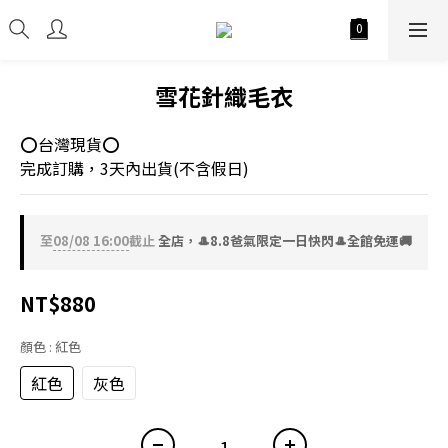
雪花針織毛衣
⭕台灣現貨⭕
完成訂購，3天內出貨(不含假日)
至
08/08 16:00
截止
全店，🎩8.8爸氣限定一日快閃🎩全館免運🚚
NT$880
顏色
: 紅色
紅色
灰色