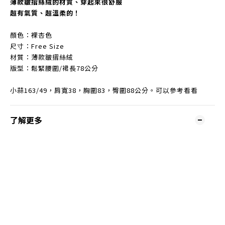
薄款皺摺絲絨的材質、穿起來很舒服
超有氣質、超溫柔的！
顏色：裸杏色
尺寸：Free Size
材質：薄款皺摺絲絨
版型：鬆緊腰圍/裙長78公分
小蒜163/49，肩寬38，胸圍83，臀圍88公分。可以參考看看
了解更多