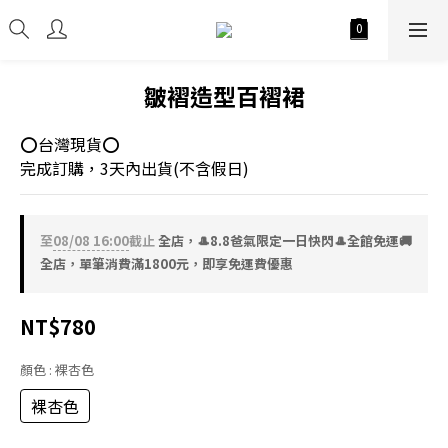
皺褶造型百褶裙
⭕台灣現貨⭕
完成訂購，3天內出貨(不含假日)
至
08/08 16:00
截止
全店，🎩8.8爸氣限定一日快閃🎩全館免運🚚
全店，單筆消費滿1800元，即享免運費優惠
NT$780
顏色
: 裸杏色
裸杏色