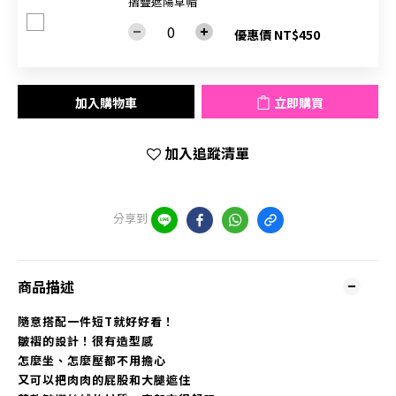
摺疊遮陽草帽
優惠價 NT$450
加入購物車
立即購買
加入追蹤清單
分享到
商品描述
隨意搭配一件短T就好好看！
皺褶的設計！
很有造型感
怎麼坐、怎麼壓都不用擔心
又可以把肉肉的屁股和大腿遮住