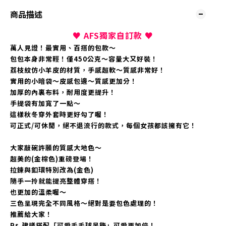
商品描述
♥ AFS獨家自訂款
♥
萬人見證！最實用、百搭的包款～
包包本身非常輕！僅450公克～容量大又好裝！
荔枝紋仿小羊皮的材質，手感超軟～質感非常好！
實用的小暗袋～皮感包邊～質感更加分！
加厚的內裏布料，耐用度更提升！
手提袋有加寬了一點～
這樣秋冬穿外套時更好勾了喔！
可正式/可休閒，絕不退流行的款式，每個女孩都該擁有它！
大家敲碗許願的質感大地色～
超美的(金棕色)重磅登場！
拉鍊與釦環特別改為(金色)
隨手一拎就能提亮整體穿搭！
也更加的溫柔喔～
三色呈現完全不同風格～絕對是要包色處理的！
推薦給大家！
Ps.建議搭配「可愛毛毛球吊飾」可愛更加倍！