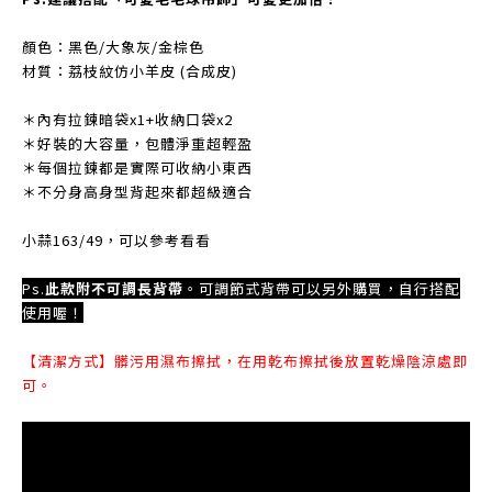
顏色：黑色/大象灰/金棕色
材質：荔枝紋仿小羊皮 (合成皮)
＊內有拉鍊暗袋x1+收納口袋x2
＊好裝的大容量，包體淨重超輕盈
＊每個拉鍊都是實際可收納小東西
＊不分身高身型背起來都超級適合
小蒜163/49，可以參考看看
Ps.
此款附不可調長背帶
。可調節式背帶可以另外購買，自行搭配
使用喔！
【清潔方式】髒污用濕布擦拭，在用乾布擦拭後放置乾燥陰涼處即
可。