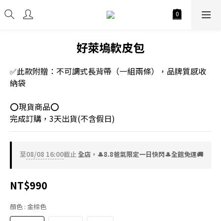
好萊塢軟皮包
✅此款附贈：不可調式長背帶（一組兩條），品牌質感收
納袋
⭕現貨商品⭕
完成訂購，3天出貨(不含假日)
至
08/08 16:00
截止
全店，🎩8.8爸氣限定一日快閃🎩全館免運🚚
NT$990
顏色
: 金棕色