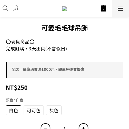
可愛毛毛球吊飾
⭕現貨商品⭕
完成訂購，3天出貨(不含假日)
全店，單筆消費滿1800元，即享免運費優惠
NT$250
顏色
: 白色
白色
可可色
灰色