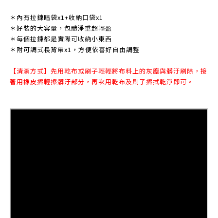
＊內有拉鍊暗袋x1+收納口袋x1
＊好裝的大容量，包體淨重超輕盈
＊每個拉鍊都是實際可收納小東西
＊附可調式長背帶x1，方便依喜好自由調整
【清潔方式】先用乾布或刷子輕輕將布料上的灰塵與髒汙刷除，接
著用橡皮擦輕擦髒汙部分，再次用乾布及刷子擦拭乾淨即可。