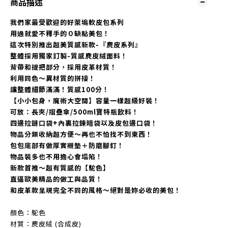
商品描述
我們家最受歡迎的好萊塢軟皮包系列
用過就愛不釋手的０缺點美包！
這次特別推出超美質感新款-『麂皮系列』
整體採用獨家訂製-質感麂皮絨面料！
背帶和提把部分，採用皮革材質！
利用同色～異材質的拼接！
讓整體細節滿滿！質感100分！
【小小包身，魔術大空間】容量一樣超級好裝！
可放：長夾/摺疊傘/500ml寶特瓶飲料！
四邊拉鏈口袋+內裏拉鍊暗袋以及皮包邊口袋！
物品分類收納超方便～再也不怕找不到東西！
包包底部有做厚實襯墊＋防磨腳釘！
物品裝多也不用擔心會塌陷！
新款首推～超有質感的【駝色】
直逼歐美精品的做工與品質！
和皮革款呈現完全不同的風格～絕對是妳必收的美包！
顏色：駝色
材質：麂皮絨 (合成皮)