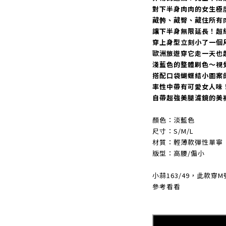
對下半身肉肉的女生極
藏骻、藏臀、藏住所有
讓下半身無限延長！超
穿上身型立刻小了一個
歐洲旅遊穿它走一天也
淺藍色的整體刷色～視
搭配口袋蝴蝶結小圖案
率性中帶有可愛女人味
自帶超強美腿濾鏡的美
顏色：淡藍色
尺寸：S/M/L
材質：輕薄款彈性單寧
版型：高腰/偏小
小蒜163/49，此款穿
參考看看