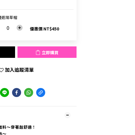
疊遮陽草帽
優惠價 NT$450
立即購買
加入追蹤清單
面料～穿著超舒適！
熱～