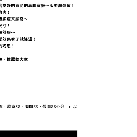
度友好的直筒的高腰寬褲～版型超顯瘦！
肉肉！
級顯瘦又顯高～
尺寸！
超舒服～
覺效果看了就降溫！
的巧思！
！
褲，推薦給大家！
M號。肩寬38，胸圍83，臀圍88公分。可以