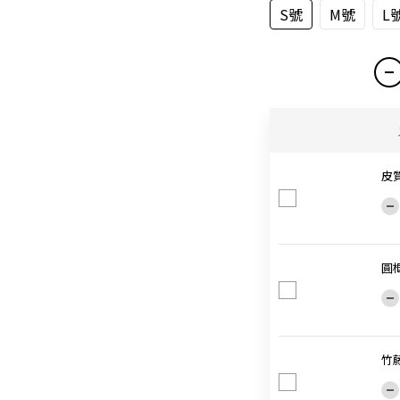
S號
M號
L
皮
圓
竹