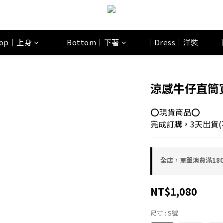
op｜上身
｜Bottom｜下著
｜Dress｜洋裝
涼感牛仔直筒
⭕現貨商品⭕
完成訂購，3天出貨(
全店，單筆消費滿18
NT$1,080
尺寸
: S號