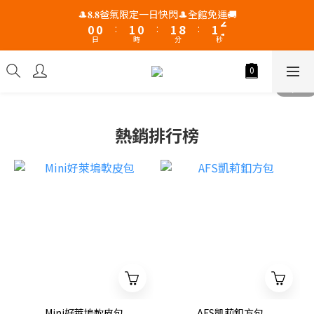
1
1
2
1
2
9
2
2
🎩𝟖.𝟖爸氣限定一日快閃🎩全館免運🚚
0
0
:
1
0
:
1
8
:
1
1
日
時
分
秒
0
0
7
0
0
6
5
4
3
2
熱銷排行榜
1
0
Mini好萊塢軟皮包
AFS凱莉釦方包